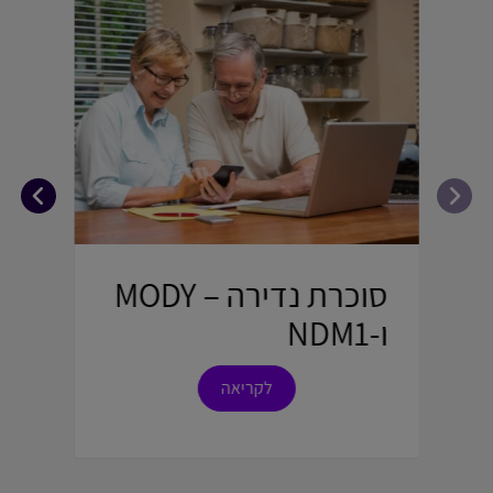
סוכרת נדירה – MODY
סו
ו-NDM1
לקריאה