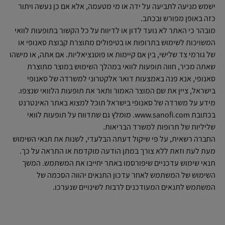
ישמש מניעה לתביעה על ידה או מי מטעמה, אלא אם כן נעשה ויתור
כזה באופן מפורש ובכתב.
מובהר כי האתר לא נועד לדון או לדיווח על כל הקשור בתופעות לוואי
המשויכות לשימוש בתרופות או בטיפולים מתוצרת קבוצת סאנופי או
של גורמי צד שלישי, בין אם קיימות או פוטנציאליות. אם אתה, או מישהו
שאתה מכיר, חווה תופעות לוואי במהלך השימוש במוצר מתוצרת
סאנופי, אנא פנה באמצעות דואר אלקטרוני למשרדה של סאנופי
בישראל, ציין את שם המוצר האמור ותאר את תופעות הלוואי שנצפו.
מידע על משרדה של סאנופי בישראל תוכל למצוא באתר האינטרנט
בכתובת www.sanofi.com. מומלץ גם שתדווח על תופעות לוואי
שליליות של תרופות למשרד הבריאות.
החברה רשאית, על פי שיקול דעתה הבלעדי, לשנות את תנאי השימוש
מעת לעת וזאת ללא צורך במתן הודעה מוקדמת או התראה על כך.
תנאי שימוש עדכניים שיפורסמו באתר יחייבו את המשתמש. המשך
השימוש של המשתמש לאחר עדכון התנאים יהווה הסכמה של
המשתמש לתנאים המעודכנים לרבות לשינויים שנערכו.