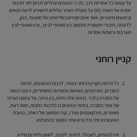
על עצמה כל אחריות לכך; (ii) כי הפגמים עלולים לגרום לאי זמינות
זמנית של האתר;(iii) על פעולת האתר עלולים להשפיע לרעה תנאים
וביצועים חיצוניים, אשר אינם מצויים בשליטתה של סאנופי, כגון,
לדוגמה, חיבורי תקשורת ותקשוב בין סאנופי לבינך, ובין סאנופי לבין
מערכות ורשתות אחרות.
קניין רוחני
כל זכויות הקניין הרוחני באתר, לרבות הפטנטים, זכויות
היוצרים, המדגמים, השיטות והסודות המסחריים, הינם רכושה
של החברה בלבד. זכויות אלה חלות, בין היתר, על עיצובו הגרפי
של אתר החברה, בסיסי הנתונים בו (לרבות כתבות, חוות דעת,
מאמרים, פודקאסטים ועוד), קוד המחשב של האתר, כתובת
האינטרנט שלו וכל פרט אחר הקשור בהפעלתו.
אין להעתיק, לשכפל, להפיץ, למכור, לשווק ולתרגם מידע