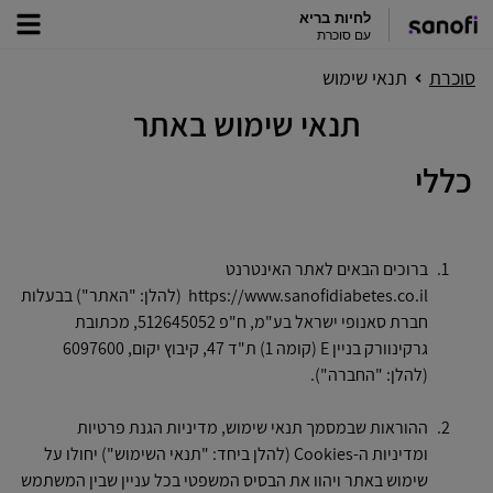
לחיות בריא
עם סוכרת
סוכרת
תנאי שימוש
תנאי שימוש באתר
כללי
ברוכים הבאים לאתר האינטרנט
https://www.sanofidiabetes.co.il
(להלן: "האתר") בבעלות
חברת סאנופי ישראל בע"מ, ח"פ 512645052, מכתובת
גרקינוורק בניין E (קומה 1) ת"ד 47, קיבוץ יקום, 6097600
(להלן: "החברה").
ההוראות שבמסמך תנאי שימוש, מדיניות הגנת פרטיות
ומדיניות ה-Cookies (להלן ביחד: "תנאי השימוש") יחולו על
שימוש באתר ויהוו את הבסיס המשפטי בכל עניין שבין המשתמש