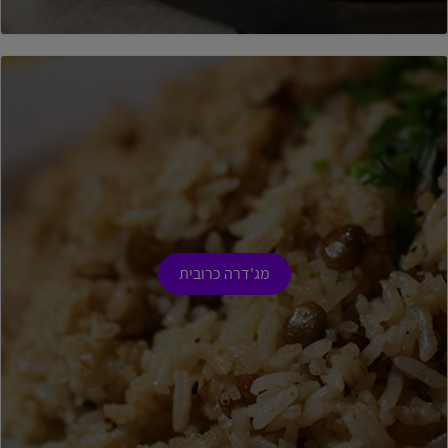
מג'דרה כרובית