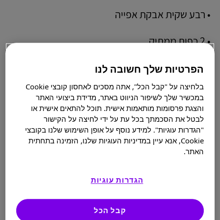
• רבע שקית אבקת אפייה
• 2 כפות ממתיק
• 2 כפות שמנת להקצפה
הפרטיות שלך חשובה לנו
בלחיצה על "קבל הכל", אתה מסכים לאחסון קובצי Cookie
• 3 כפות שמן זית או שמן אבוקדו
במכשיר שלך לשיפור הניווט באתר, מדידת ביצועי האתר
והצגת פרסומות מותאמות אישית. תוכל להתאים אישית או
• רבע כפית תמצית וניל
לבטל את הסכמתך בכל עת על ידי לחיצה על הקישור
"הגדרות עוגיות". למידע נוסף על אופן השימוש שלנו בקובצי
Cookie, אנא עיין במדיניות העוגיות שלנו, הזמינה בתחתית
• אפשר להוסיף רבע כוס פצפוצי שוקולד
האתר.
הגדרות עוגיות
קבל הכל