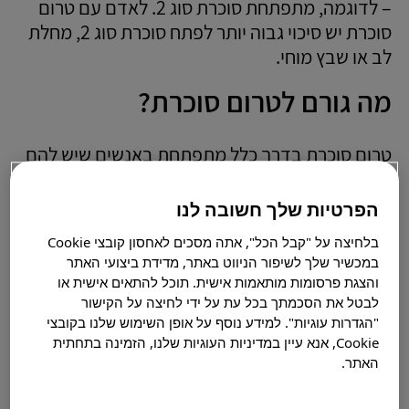
– לדוגמה, מתפתחת סוכרת סוג 2. לאדם עם טרום
סוכרת יש סיכוי גבוה יותר לפתח סוכרת סוג 2, מחלת
לב או שבץ מוחי.
מה גורם לטרום סוכרת?
טרום סוכרת בדרך כלל מתפתחת באנשים שיש להם
בעיה עם אינסולין. אינסולין הוא ההורמון שעוזר
לגלוקוז (סוכר) להיכנס לתאים ולספק להם אנרגיה.
הפרטיות שלך חשובה לנו
בעיות באינסולין יכולות להיות: תנגודת לאינסולין
בלחיצה על "קבל הכל", אתה מסכים לאחסון קובצי Cookie
(כשהגוף לא יכול להשתמש באינסולין כמו שצריך) או
במכשיר שלך לשיפור הניווט באתר, מדידת ביצועי האתר
כשהגוף לא מייצר מספיק אינסולין כדי לשמור על
והצגת פרסומות מותאמות אישית. תוכל להתאים אישית או
רמות הסוכר בדם תקינות.
לבטל את הסכמתך בכל עת על ידי לחיצה על הקישור
"הגדרות עוגיות". למידע נוסף על אופן השימוש שלנו בקובצי
גורמי הסיכון לטרום סוכרת
Cookie, אנא עיין במדיניות העוגיות שלנו, הזמינה בתחתית
האתר.
ל-1 מתוך 3 מבוגרים יש טרום סוכרת. היא נפוצה יותר