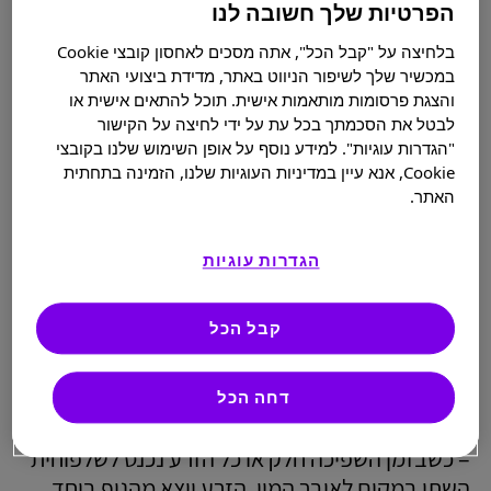
הפרטיות שלך חשובה לנו
לטפל בבעיות זקפה הנובעות מנזק לעצבים ובעיות
בלחיצה על "קבל הכל", אתה מסכים לאחסון קובצי Cookie
בזרימת הדם.
במכשיר שלך לשיפור הניווט באתר, מדידת ביצועי האתר
והצגת פרסומות מותאמות אישית. תוכל להתאים אישית או
לבטל את הסכמתך בכל עת על ידי לחיצה על הקישור
"הגדרות עוגיות". למידע נוסף על אופן השימוש שלנו בקובצי
Cookie, אנא עיין במדיניות העוגיות שלנו, הזמינה בתחתית
האתר.
הגדרות עוגיות
קבל הכל
שפיכה הפוכה
דחה הכל
לעיתים נדירות, סוכרת עלולה לגרום לשפיכה הפוכה
– כשבזמן השפיכה חלק או כל הזרע נכנס לשלפוחית
השתן במקום לאיבר המין. הזרע יוצא מהגוף ביחד